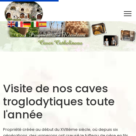
Visite de nos caves
troglodytiques toute
l'année
Propriété créée au début du XVIIIème siècle, où depuis six
générations, des vignerons ont creusé le tuffeau de père en fils.